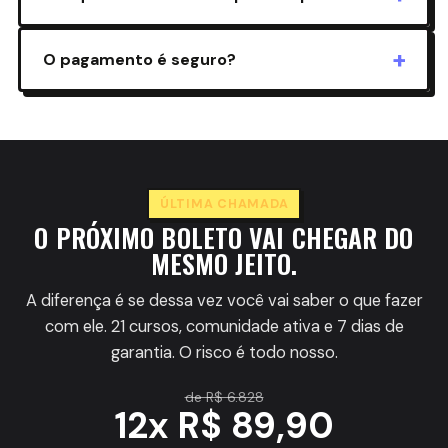
quando você não decide sozinho.
São 12 meses de acesso a tudo, tempo de sobra
+
O pagamento é seguro?
pra aplicar e transformar. E você testa 7 dias sem
risco.
100%. Checkout da Hotmart, com criptografia e as
principais formas de pagamento (cartão, Pix,
boleto). E 7 dias de garantia.
ÚLTIMA CHAMADA
O PRÓXIMO BOLETO VAI CHEGAR DO
MESMO JEITO.
A diferença é se dessa vez você vai saber o que fazer
com ele. 21 cursos, comunidade ativa e 7 dias de
garantia. O risco é todo nosso.
de R$ 6.828
12x R$ 89,90