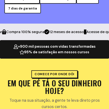
7 dias de garantia
Compra 100% segura
12 meses de acesso
Acesse de qual
+900 mil pessoas com vidas transformadas
95% de satisfação em nossos cursos
COMECE POR ONDE DÓI
EM QUE PÉ TÁ O SEU DINHEIRO
HOJE?
Toque na sua situação, a gente te leva direto pros
cursos certos.