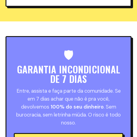
🛡️
GARANTIA INCONDICIONAL
DE 7 DIAS
Entre, assista e faça parte da comunidade. Se
em 7 dias achar que não é pra você,
devolvemos
100% do seu dinheiro
. Sem
burocracia, sem letrinha miúda. O risco é todo
nosso.