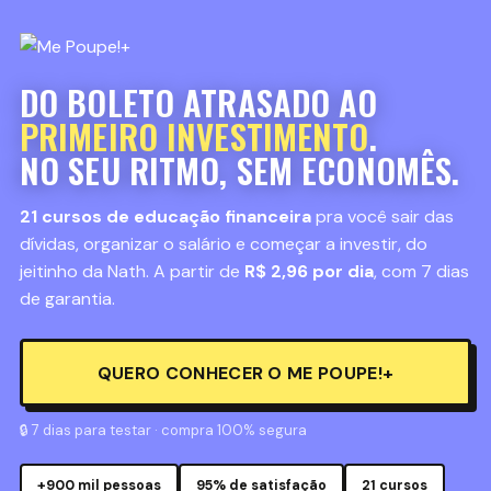
DO BOLETO ATRASADO AO
PRIMEIRO INVESTIMENTO
.
NO SEU RITMO, SEM ECONOMÊS.
21 cursos de educação financeira
pra você sair das
dívidas, organizar o salário e começar a investir, do
jeitinho da Nath. A partir de
R$ 2,96 por dia
, com 7 dias
de garantia.
QUERO CONHECER O ME POUPE!+
🔒 7 dias para testar · compra 100% segura
+900 mil pessoas
95% de satisfação
21 cursos