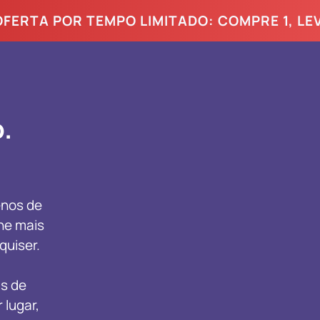
OFERTA POR TEMPO LIMITADO: COMPRE 1, LEV
.
nos de
he mais
uiser.
is de
 lugar,