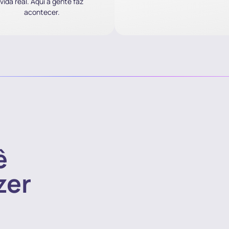
vida real. Aqui a gente faz
acontecer.
ê
zer