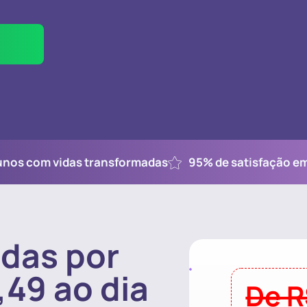
unos com vidas transformadas
95% de satisfação e
idas por
,49 ao dia
De R