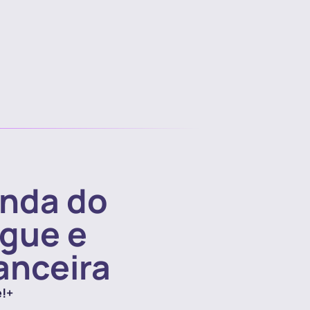
nda do
ngue e
anceira
e!+