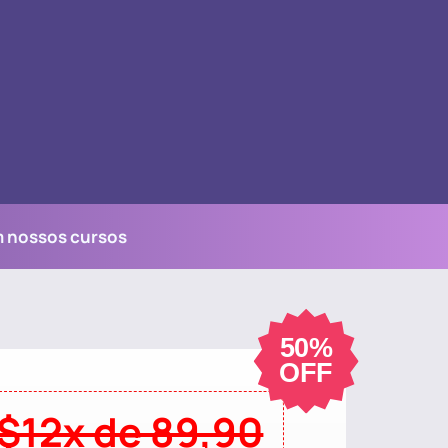
m nossos cursos
50%
OFF
$12x de 89,90