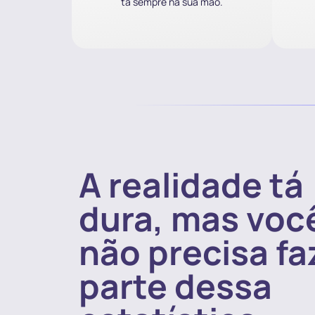
tá sempre na sua mão.
A realidade tá
dura, mas voc
não precisa fa
parte dessa