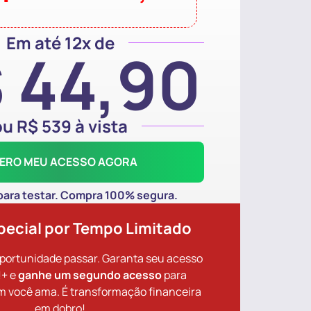
Em até 12x de
 44,90
ou R$ 539 à vista
ERO MEU ACESSO AGORA
 para testar. Compra 100% segura.
pecial por Tempo Limitado
oportunidade passar. Garanta seu acesso
!+ e
ganhe um segundo acesso
para
m você ama. É transformação financeira
em dobro!