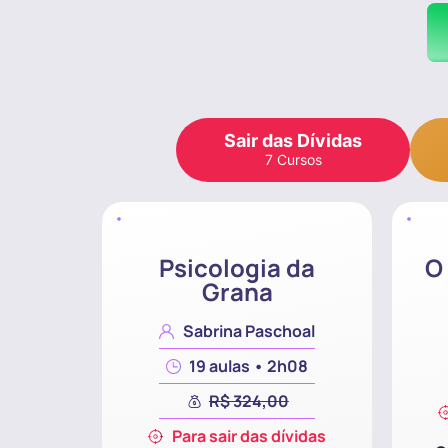
Sair das Dívidas
7 Cursos
Psicologia da
O
Grana
Sabrina Paschoal
19 aulas • 2h08
R$ 324,00
Para sair das dívidas