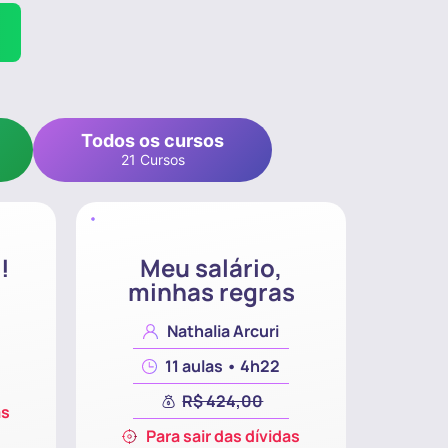
Todos os cursos
21 Cursos
!
Meu salário,
minhas regras
Nathalia Arcuri
11 aulas • 4h22
R$ 424,00
as
Para sair das dívidas