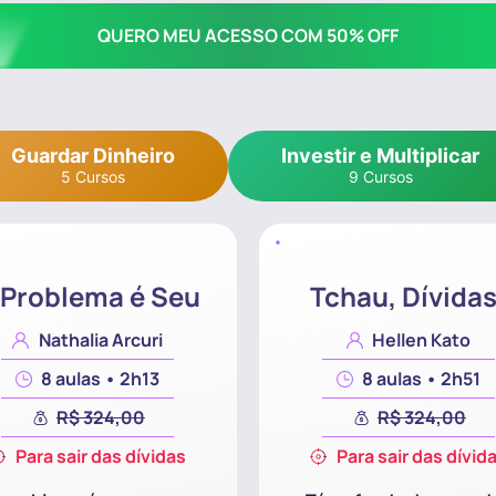
QUERO MEU ACESSO COM 50% OFF
Guardar Dinheiro
Investir e Multiplicar
5 Cursos
9 Cursos
 Problema é Seu
Tchau, Dívidas
Nathalia Arcuri
Hellen Kato
8 aulas • 2h13
8 aulas • 2h51
R$ 324,00
R$ 324,00
Para sair das dívidas
Para sair das dívid