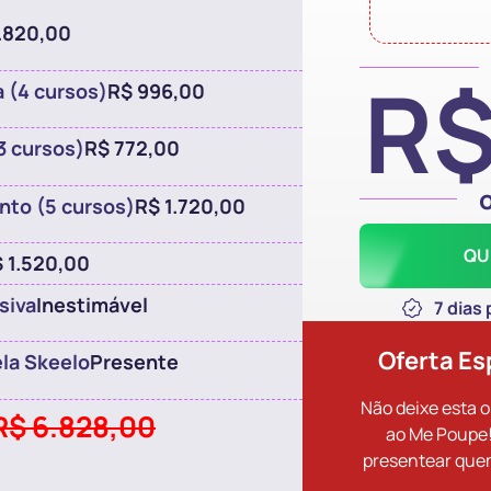
1.820,00
R$
 (4 cursos)
R$ 996,00
3 cursos)
R$ 772,00
ento (5 cursos)
R$ 1.720,00
QU
 1.520,00
siva
Inestimável
7 dias
Oferta Es
ela Skeelo
Presente
Não deixe esta 
R$ 6.828,00
ao Me Poupe
presentear que