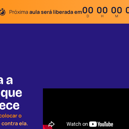
00
00
00
Próxima
aula será liberada em
D
H
M
a a
o
que
rece
colocar o
 contra ela.