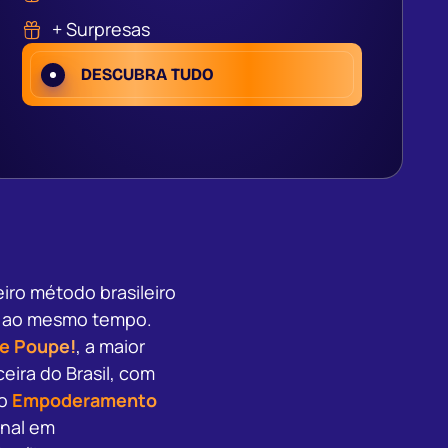
+ Surpresas
DESCUBRA TUDO
iro método brasileiro
as ao mesmo tempo.
e Poupe!
, a maior
eira do Brasil, com
 o
Empoderamento
onal em