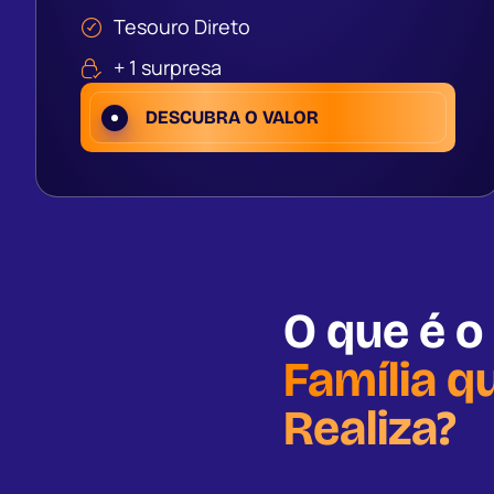
Tesouro Direto
+ 1 surpresa
DESCUBRA O VALOR
O que é o
Família q
Realiza?