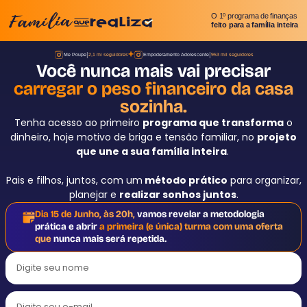
O 1º programa de finanças
feito para a família inteira
+
|
|
Me Poupe
2,1 mi seguidores
Empoderamento Adolescente
953 mil seguidores
Você nunca mais vai precisar
carregar o peso financeiro da casa
sozinha.
Tenha acesso ao primeiro
programa que transforma
o
dinheiro, hoje motivo de briga e tensão familiar, no
projeto
que une a sua família inteira
.
Pais e filhos, juntos, com um
método prático
para organizar,
planejar e
realizar sonhos juntos
.
Dia 15 de Junho, às 20h,
vamos revelar a metodologia
prática e abrir
a primeira (e única) turma com uma oferta
que
nunca mais será repetida.