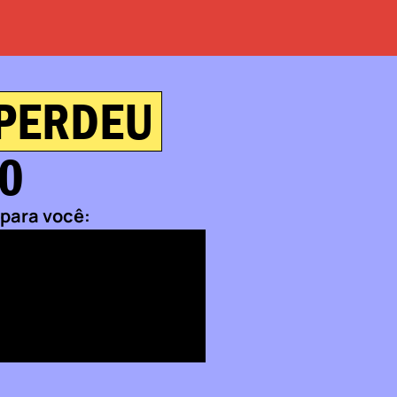
 PERDEU
00
 para você: