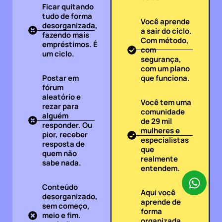
Ficar quitando
tudo de forma
Você aprende
desorganizada,
a sair do ciclo.
fazendo mais
Com método,
empréstimos. É
com
um ciclo.
segurança,
com um plano
Postar em
que funciona.
fórum
aleatório e
Você tem uma
rezar para
comunidade
alguém
de 29 mil
responder. Ou
mulheres e
pior, receber
especialistas
resposta de
que
quem não
realmente
sabe nada.
entendem.
Conteúdo
Aqui você
desorganizado,
aprende de
sem começo,
forma
meio e fim.
organizada.