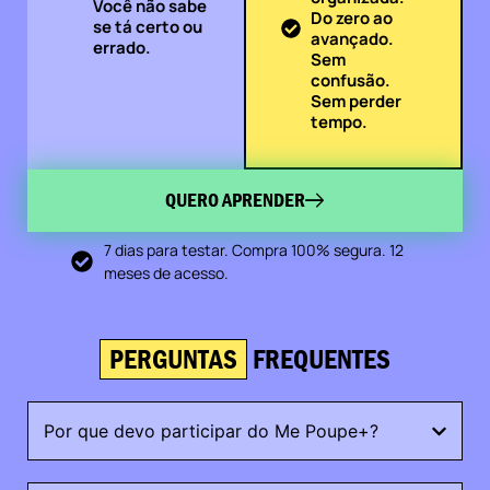
Você não sabe
Do zero ao
se tá certo ou
avançado.
errado.
Sem
confusão.
Sem perder
tempo.
QUERO APRENDER
7 dias para testar. Compra 100% segura. 12
meses de acesso.
PERGUNTAS
FREQUENTES
Por que devo participar do Me Poupe+?