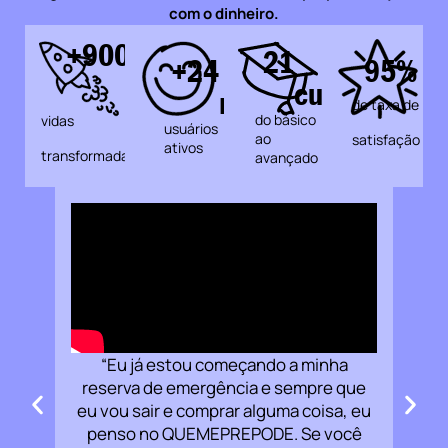
com o dinheiro.
+
900
21
+
24
95
%
mil
cursos
mil
de taxa de
do básico
vidas
usuários
ao
satisfação
ativos
transformadas
avançado
d
di
men
os
po
ta
 por
“Eu já estou começando a minha
fi
a de
reserva de emergência e sempre que
g
um
eu vou sair e comprar alguma coisa, eu
a de
penso no QUEMEPREPODE. Se você