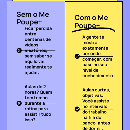
Sem o Me
Com o Me
Poupe+
Poupe+
Ficar perdida
entre
A gente te
centenas de
mostra
vídeos
exatamente
aleatórios,
por onde
sem saber se
começar, com
aquilo vai
base no seu
realmente te
nível de
ajudar.
conhecimento.
Aulas de 2
Aulas curtas,
horas? Quem
objetivas.
tem tempo
Você assiste
durante a
no intervalo
rotina para
do trabalho,
assistir tudo
na fila do
isso?
banco, antes
de dormir.