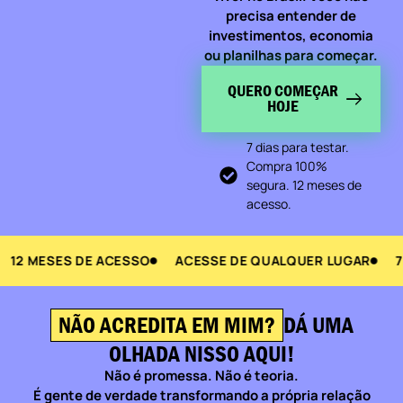
precisa entender de
investimentos, economia
ou planilhas para começar.
QUERO COMEÇAR
HOJE
7 dias para testar.
Compra 100%
segura. 12 meses de
acesso.
12 MESES DE ACESSO
ACESSE DE QUALQUER LUGAR
7 
NÃO ACREDITA EM MIM?
DÁ UMA
OLHADA NISSO AQUI!
Não é promessa. Não é teoria.
É gente de verdade transformando a própria relação