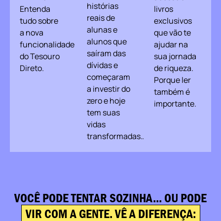
histórias
Entenda
livros
reais de
tudo sobre
exclusivos
alunas e
a nova
que vão te
alunos que
funcionalidade
ajudar na
saíram das
do Tesouro
sua jornada
dívidas e
Direto.
de riqueza.
começaram
Porque ler
a investir do
também é
zero e hoje
importante.
tem suas
vidas
transformadas…
VOCÊ PODE TENTAR SOZINHA... OU PODE
VIR COM A GENTE. VÊ A DIFERENÇA: