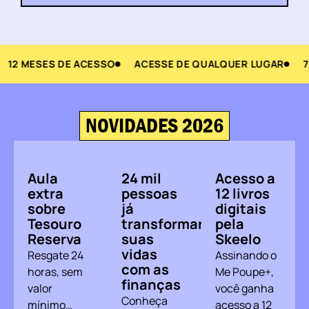
12 MESES DE ACESSO
ACESSE DE QUALQUER LUGAR
7 
NOVIDADES 2026
Aula
24 mil
Acesso a
extra
pessoas
12 livros
sobre
já
digitais
Tesouro
transformaram
pela
Reserva
suas
Skeelo
vidas
Resgate 24
Assinando o
com as
horas, sem
Me Poupe+,
finanças
valor
você ganha
Conheça
mínimo…
acesso a 12