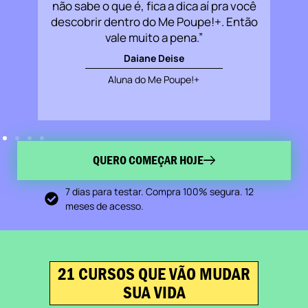
Me
não sabe o que é, fica a dica aí pra você
r a
descobrir dentro do Me Poupe!+. Então
os
vale muito a pena.”
Daiane Deise
Aluna do Me Poupe!+
QUERO COMEÇAR HOJE
7 dias para testar. Compra 100% segura. 12
meses de acesso.
21 CURSOS QUE VÃO MUDAR
SUA VIDA