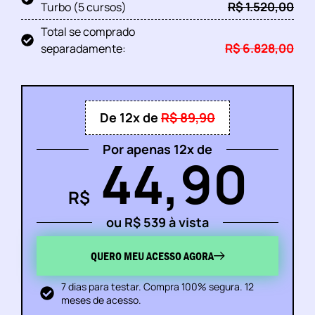
R$ 1.520,00
Turbo (5 cursos)
Total se comprado
R$ 6.828,00
separadamente:
De 12x de
R$ 89,90
Por apenas 12x de
44,90
R$
ou R$ 539 à vista
QUERO MEU ACESSO AGORA
7 dias para testar. Compra 100% segura. 12
meses de acesso.