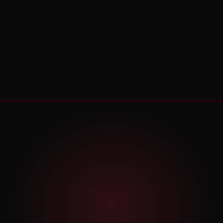
Bônus
Bônus 1:
Livro digital
na Skeelo: "Como
Exclusivos
Fazer Amigos e
Influenciar Pessoas".
Bônus 2:
Acesso à
comunidade
exclusiva com
suporte direto da