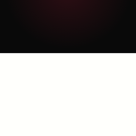
expert por 3 meses.
Bônus 3:
12 meses de
acesso completo a
todo o conteúdo e
atualizações.